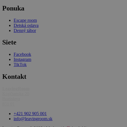
Ponuka
Escape room
Detská oslava
Denný tábor
Siete
Facebook
Instagram
TikTok
Kontakt
LeavingRoom
Kopčianska 20
Bratislava
851 01
+421 902 905 001
info@leavingroom.sk