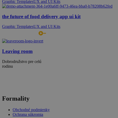
Graphic Templates
UX and UI Kits
the future of food delivery app ui kit
Graphic Templates
UX and UI Kits
Leaving room
Dobrodružstvo pre celú
rodinu
Formality
Obchodné podmienky
Ochrana súkromia