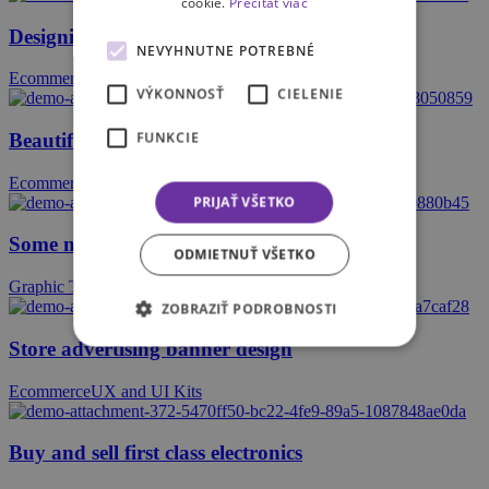
cookie.
Prečítať viac
Designing a mobile store application
NEVYHNUTNE POTREBNÉ
Ecommerce
Graphic Templates
VÝKONNOSŤ
CIELENIE
FUNKCIE
Beautiful design of mobile application
Ecommerce
Graphic Templates
PRIJAŤ VŠETKO
Some new ideas for branding
ODMIETNUŤ VŠETKO
Graphic Templates
UX and UI Kits
ZOBRAZIŤ PODROBNOSTI
Store advertising banner design
Ecommerce
UX and UI Kits
Buy and sell first class electronics