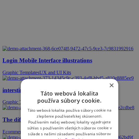
Login Mobile Interface illustrations
Graphic Templates
UX and UI Kits
×
intersting stories about IT world
Táto webová lokalita
používa súbory cookie.
Graphic Templates
UX and UI Kits
Táto webová lokalita používa súbory cookie na
zlepšenie používateľskej skúsenosti.
The difference between UI and UX in design
Používaním našej webovej lokality vyjadrujete
súhlas s používaním všetkých súborov cookie v
Ecommerce
Graphic Templates
súlade s našimi zásadami používania súborov