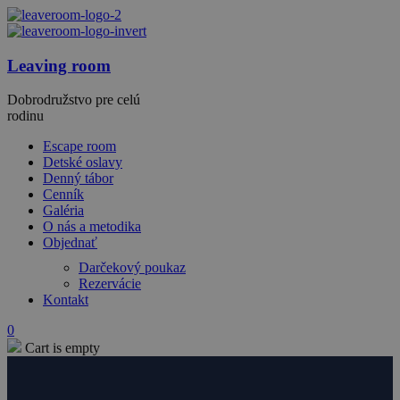
Leaving room
Dobrodružstvo pre celú
rodinu
Escape room
Detské oslavy
Denný tábor
Cenník
Galéria
O nás a metodika
Objednať
Darčekový poukaz
Rezervácie
Kontakt
0
Cart is empty