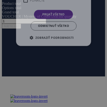
FUNKCIE
Product total
Options total
Grand total
PRIJAŤ VŠETKO
VOUCHER | Mystery of Count Dracula quantity
ODMIETNUŤ VŠETKO
Add to cart
ZOBRAZIŤ PODROBNOSTI