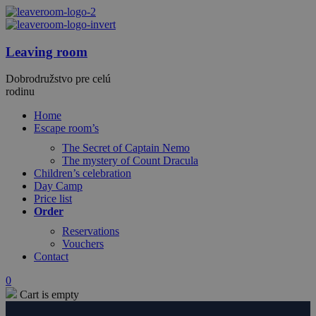
Leaving room
Dobrodružstvo pre celú
rodinu
Home
Escape room’s
The Secret of Captain Nemo
The mystery of Count Dracula
Children’s celebration
Day Camp
Price list
Order
Reservations
Vouchers
Contact
0
Cart is empty