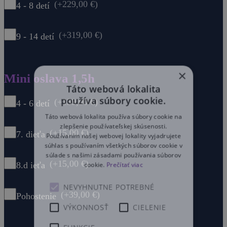
(+229,00 €)
4 - 8 detí
(+319,00 €)
9 - 14 detí
×
Mini oslava 1,5h
Táto webová lokalita
používa súbory cookie.
(+139,00 €)
4 - 6 detí
Táto webová lokalita používa súbory cookie na
zlepšenie používateľskej skúsenosti.
(+15,00 €)
7. dieťa
Používaním našej webovej lokality vyjadrujete
súhlas s používaním všetkých súborov cookie v
súlade s našimi zásadami používania súborov
(+15,00 €)
cookie.
Prečítať viac
8.d ieťa
NEVYHNUTNE POTREBNÉ
(+39,00 €)
Pohostenie
VÝKONNOSŤ
CIELENIE