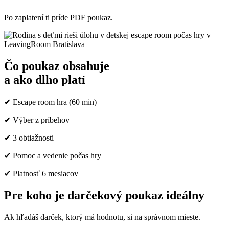
Po zaplatení ti príde PDF poukaz.
Čo poukaz obsahuje
a ako dlho platí
✔︎ Escape room hra (60 min)
✔︎ Výber z príbehov
✔︎ 3 obtiažnosti
✔︎ Pomoc a vedenie počas hry
✔︎ Platnosť 6 mesiacov
Pre koho je darčekový poukaz ideálny
Ak hľadáš darček, ktorý má hodnotu, si na správnom mieste.