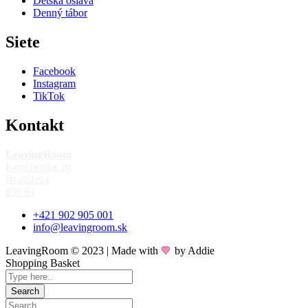
Detská oslava
Denný tábor
Siete
Facebook
Instagram
TikTok
Kontakt
LeavingRoom
Kopčianska 20
Bratislava
851 01
+421 902 905 001
info@leavingroom.sk
LeavingRoom © 2023 | Made with
by Addie
Shopping Basket