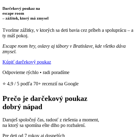
Darčekový poukaz na
escape room
– zážitok, ktorý má zmysel
Tvoríme zážitky, v ktorých sa deti bavia cez príbeh a spoluprácu – a
ty máš pokoj.
Escape room hry, oslavy aj tábory v Bratislave, kde všetko dáva
zmysel.
Kúpiť darčekový poukaz
Odpovieme rýchlo • radi poradíme
⭐ 4,9 / 5 podľa 70+ recenzií na Google
Prečo je darčekový poukaz
dobrý nápad
Daruješ spoločný čas, radosť z riešenia a moment,
na ktorý sa spomína ešte dlho po rozbalení.
Pre deti od 7 rokov aj dospelých